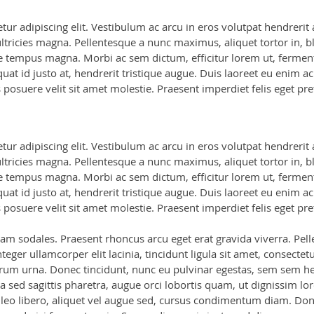
ur adipiscing elit. Vestibulum ac arcu in eros volutpat hendrerit
icies magna. Pellentesque a nunc maximus, aliquet tortor in, bla
 vitae tempus magna. Morbi ac sem dictum, efficitur lorem ut, fer
t id justo at, hendrerit tristique augue. Duis laoreet eu enim ac e
s posuere velit sit amet molestie. Praesent imperdiet felis eget p
ur adipiscing elit. Vestibulum ac arcu in eros volutpat hendrerit
icies magna. Pellentesque a nunc maximus, aliquet tortor in, bla
 vitae tempus magna. Morbi ac sem dictum, efficitur lorem ut, fer
t id justo at, hendrerit tristique augue. Duis laoreet eu enim ac e
s posuere velit sit amet molestie. Praesent imperdiet felis eget p
uam sodales. Praesent rhoncus arcu eget erat gravida viverra. Pell
Integer ullamcorper elit lacinia, tincidunt ligula sit amet, consectet
trum urna. Donec tincidunt, nunc eu pulvinar egestas, sem sem hen
a sed sagittis pharetra, augue orci lobortis quam, ut dignissim 
eo libero, aliquet vel augue sed, cursus condimentum diam. Done