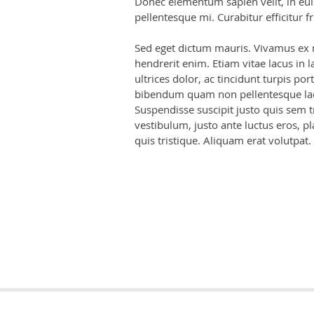
Donec elementum sapien velit, in eu
pellentesque mi. Curabitur efficitur f
Sed eget dictum mauris. Vivamus ex ma
hendrerit enim. Etiam vitae lacus in 
ultrices dolor, ac tincidunt turpis po
bibendum quam non pellentesque laor
Suspendisse suscipit justo quis sem t
vestibulum, justo ante luctus eros, p
quis tristique. Aliquam erat volutpat.