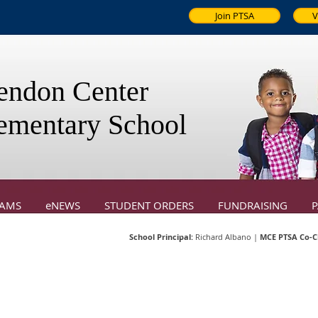
Join PTSA
V
ndon Center
ementary School
AMS
eNEWS
STUDENT ORDERS
FUNDRAISING
P
School Principal:
Richard Albano |
MCE PTSA Co-Ch