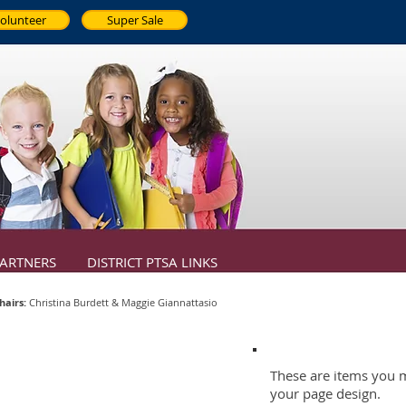
olunteer
Super Sale
ARTNERS
DISTRICT PTSA LINKS
airs:
Christina Burdett & Maggie Giannattasio
These are items you 
your page design.