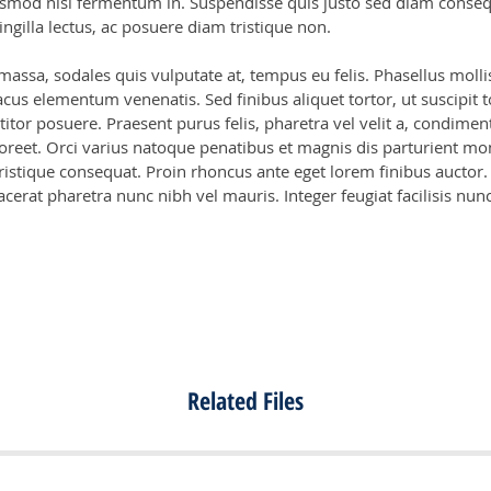
ismod nisi fermentum in. Suspendisse quis justo sed diam conseq
ringilla lectus, ac posuere diam tristique non.
ssa, sodales quis vulputate at, tempus eu felis. Phasellus mollis 
lacus elementum venenatis. Sed finibus aliquet tortor, ut suscipit
rttitor posuere. Praesent purus felis, pharetra vel velit a, condi
eet. Orci varius natoque penatibus et magnis dis parturient mon
ristique consequat. Proin rhoncus ante eget lorem finibus auctor.
lacerat pharetra nunc nibh vel mauris. Integer feugiat facilisis n
Related Files