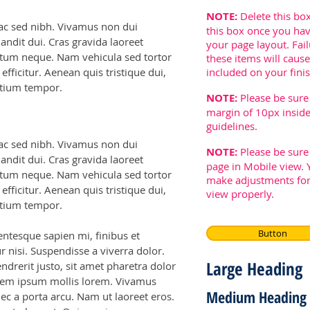
NOTE:
Delete this box
 ac sed nibh. Vivamus non dui
this box once you ha
ndit dui. Cras gravida laoreet
your page layout. Fail
mentum neque. Nam vehicula sed tortor
these items will caus
fficitur. Aenean quis tristique dui,
included on your fini
retium tempor.
NOTE:
Please be sure
margin of 10px inside
guidelines.
 ac sed nibh. Vivamus non dui
NOTE:
Please be sure
ndit dui. Cras gravida laoreet
page in Mobile view.
mentum neque. Nam vehicula sed tortor
make adjustments for
fficitur. Aenean quis tristique dui,
view properly.
retium tempor.
Button
entesque sapien mi, finibus et
ur nisi. Suspendisse a viverra dolor.
Large Heading
drerit justo, sit amet pharetra dolor
lorem ipsum mollis lorem. Vivamus
Medium Heading
c a porta arcu. Nam ut laoreet eros.