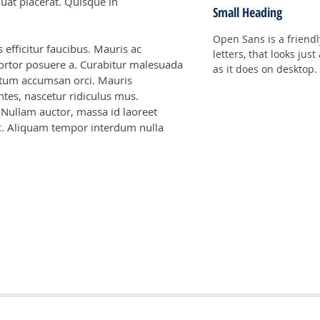
uat placerat. Quisque in
Small Heading
Open Sans is a friendl
efficitur faucibus. Mauris ac
letters, that looks jus
 tortor posuere a. Curabitur malesuada
as it does on desktop.
mentum accumsan orci. Mauris
tes, nascetur ridiculus mus.
 Nullam auctor, massa id laoreet
unc. Aliquam tempor interdum nulla