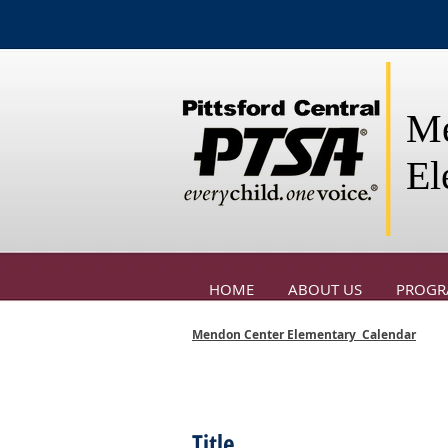
Me
El
HOME
ABOUT US
PROGR
Mendon Center Elementary Calendar
Title